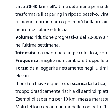
circa
30-40 km
nell’ultima settimana prima d
trasformare il tapering in riposo passivo. L’in
richiamo a ritmo gara o poco più brillante ai
neuromuscolare e fiducia.
Volume:
riduzione progressiva del 20-30% a 1
nell’ultima settimana.
Intensità:
da mantenere in piccole dosi, con l
Frequenza:
meglio non cambiare troppo le ab
Forza:
da alleggerire nettamente negli ultimi
elevati.
Il punto chiave è questo:
si scarica la fatica
troppo drasticamente rischia di sentirsi “piatt
Esempi di tapering per 10 km, mezza marat
Molti lettori cercano un modello concreto. Il t