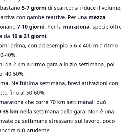
 bastano
5-7 giorni
di scarico: si riduce il volume,
i arriva con gambe reattive. Per una
mezza
zionano
7-10 giorni
. Per la
maratona
, specie oltre
va da
10 a 21 giorni
.
orni prima, con ad esempio 5-6 x 400 m a ritmo
30-40%.
i da 2 km a ritmo gara a inizio settimana, poi
del 40-50%.
ma. Nell’ultima settimana, brevi attivazioni con
to fino al 50-60%.
 maratona che corre 70 km settimanali può
0-35 km
nella settimana della gara. Non è una
rivate da settimane stressanti sul lavoro, poco
 ancora più prudente.