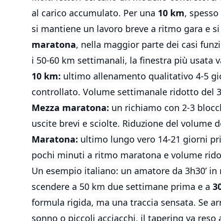
al carico accumulato. Per una
10 km
, spesso
si mantiene un lavoro breve a ritmo gara e s
maratona
, nella maggior parte dei casi fun
i 50-60 km settimanali, la finestra più usata 
10 km:
ultimo allenamento qualitativo 4-5 gi
controllato. Volume settimanale ridotto del 
Mezza maratona:
un richiamo con 2-3 blocch
uscite brevi e sciolte. Riduzione del volume 
Maratona:
ultimo lungo vero 14-21 giorni pri
pochi minuti a ritmo maratona e volume ridot
Un esempio italiano: un amatore da 3h30’ in
scendere a 50 km due settimane prima e a
3
formula rigida, ma una traccia sensata. Se ar
sonno o piccoli acciacchi, il tapering va reso