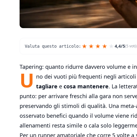
★
★
★
★
★
4,4/5
(5 voti)
Valuta questo articolo:
Tapering: quanto ridurre davvero volume e in
U
no dei vuoti più frequenti negli articol
tagliare
e
cosa mantenere
. La letter
punto: per arrivare freschi alla gara non serv
preservando gli stimoli di qualità. Una meta
osservato benefici quando il volume viene rid
allenamenti resta simile o cala solo leggerm
Per un runner amatoriale che corre 5 volte a