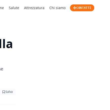
one
Salute
Attrezzatura
Chi siamo
CONTATTI
lla
me
Salva