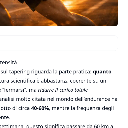
tensità
i sul tapering riguarda la parte pratica:
quanto
atura scientifica è abbastanza coerente su un
e “fermarsi”, ma
ridurre il carico totale
-analisi molto citata nel mondo dell’endurance ha
otto di circa
40-60%
, mentre la frequenza degli
ente.
 settimana, questo significa passare da 60 km a