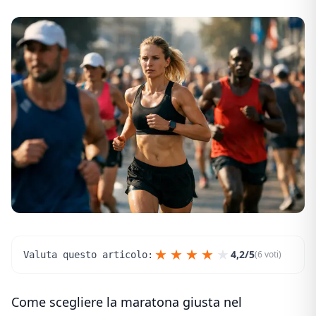
★
★
★
★
★
4,2/5
(6 voti)
Valuta questo articolo:
Come scegliere la maratona giusta nel