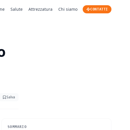
one
Salute
Attrezzatura
Chi siamo
CONTATTI
o
Salva
SOMMARIO