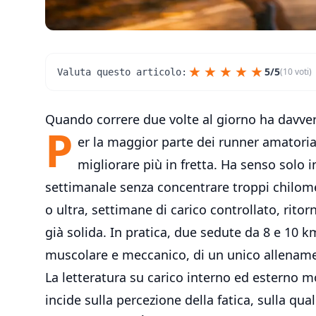
★
★
★
★
★
5/5
(10 voti)
Valuta questo articolo:
Quando correre due volte al giorno ha davve
P
er la
maggior parte dei runner
amatorial
migliorare più in fretta. Ha senso solo 
settimanale senza concentrare troppi chilome
o ultra, settimane di carico controllato, rit
già solida. In pratica, due sedute da 8 e 10 k
muscolare e meccanico, di un unico allename
La letteratura su carico interno ed esterno m
incide sulla percezione della fatica, sulla qua