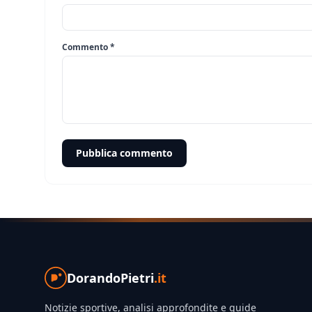
Commento *
Pubblica commento
DorandoPietri
.it
Notizie sportive, analisi approfondite e guide