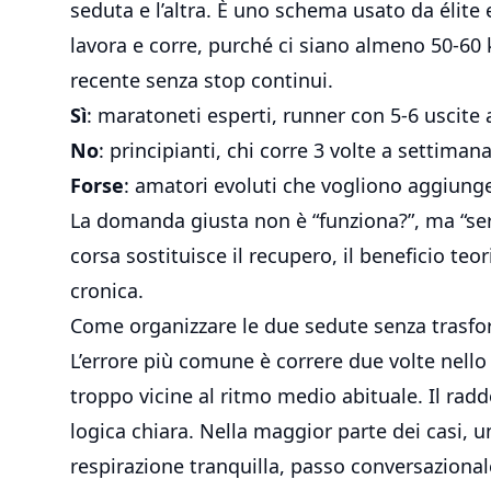
seduta e l’altra. È uno schema usato da élit
lavora e corre, purché ci siano almeno 50-60 
recente senza stop continui.
Sì
: maratoneti esperti, runner con 5-6 uscite a
No
: principianti, chi corre 3 volte a settima
Forse
: amatori evoluti che vogliono aggiunge
La domanda giusta non è “funziona?”, ma “serv
corsa sostituisce il recupero, il beneficio te
cronica.
Come organizzare le due sedute senza trasfor
L’errore più comune è correre due volte nel
troppo vicine al ritmo medio abituale. Il ra
logica chiara. Nella maggior parte dei casi, 
respirazione tranquilla, passo conversazionale