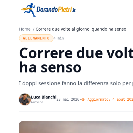
Home
/
Correre due volte al giorno: quando ha senso
ALLENAMENTO
4 min
Correre due vol
ha senso
I doppi sessione fanno la differenza solo per
Luca Bianchi
23 mai 2026
•
Aggiornato:
4 août 20
Autore