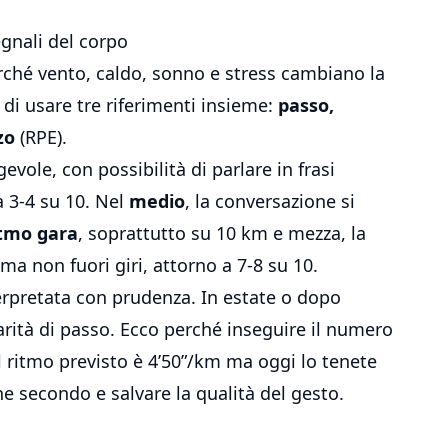
egnali del corpo
rché vento, caldo, sonno e stress cambiano la
 di usare tre riferimenti insieme:
passo,
zo
(RPE).
evole, con possibilità di parlare in frasi
a 3-4 su 10. Nel
medio
, la conversazione si
itmo gara
, soprattutto su 10 km e mezza, la
ma non fuori giri, attorno a 7-8 su 10.
erpretata con prudenza. In estate o dopo
parità di passo. Ecco perché inseguire il numero
 il ritmo previsto è 4’50”/km ma oggi lo tenete
he secondo e salvare la qualità del gesto.