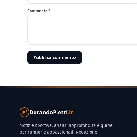
Commento *
Pubblica commento
DorandoPietri
.it
Notizie sportive, analisi approfondite e guide
per runner e appassionati. Redazione