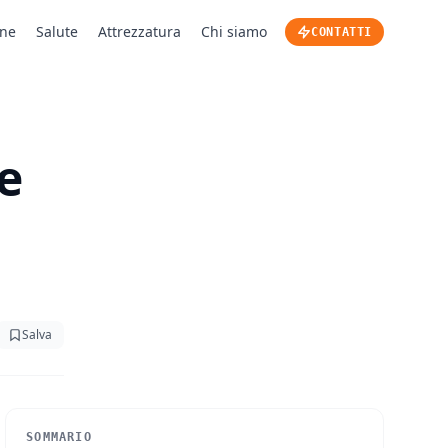
one
Salute
Attrezzatura
Chi siamo
CONTATTI
e
Salva
SOMMARIO