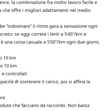
rance, la combinazione fra molto lavoro facile e
a che offre i migliori adattamenti nel medio
be “indovinare” il ritmo gara a sensazione ogni
reto: se oggi correte i lenti a 5’45”/km e
 è una corsa casuale a 5’00”/km ogni due giorni,
mo 10 km
mo 10 km
 e controllati
acità di sostenere il carico, poi si affina la
ara
sedute che facciano da raccordo. Non basta