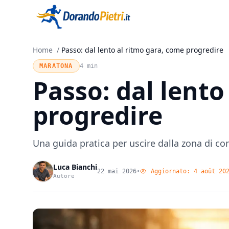
Home
/
Passo: dal lento al ritmo gara, come progredire
MARATONA
4 min
Passo: dal lento
progredire
Una guida pratica per uscire dalla zona di c
Luca Bianchi
22 mai 2026
•
Aggiornato:
4 août 20
Autore