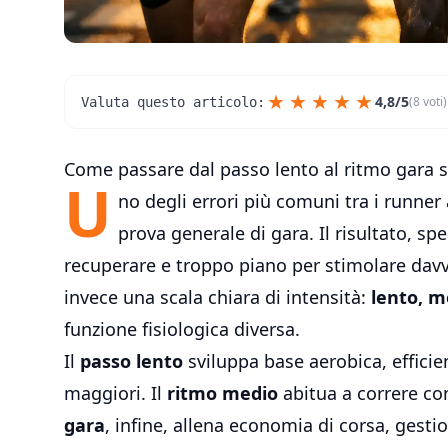
★
★
★
★
★
4,8/5
(8 voti)
Valuta questo articolo:
Come passare dal passo lento al ritmo gara s
U
no degli errori più comuni tra i runner
prova generale di gara. Il risultato, s
recuperare e troppo piano per stimolare davve
invece una scala chiara di intensità:
lento, m
funzione fisiologica diversa.
Il
passo lento
sviluppa base aerobica, efficie
maggiori. Il
ritmo medio
abitua a correre con
gara
, infine, allena economia di corsa, gesti