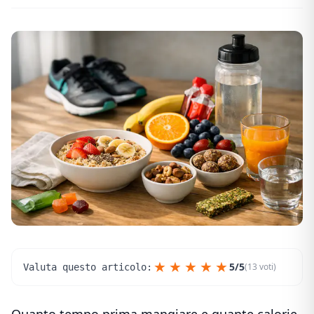
★
★
★
★
★
5/5
(13 voti)
Valuta questo articolo:
Quanto tempo prima mangiare e quante calorie