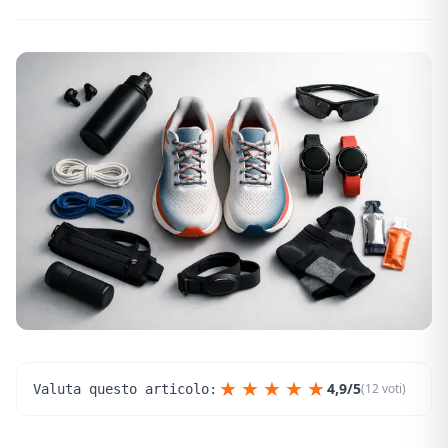
★
★
★
★
★
4,9/5
(12 voti)
Valuta questo articolo: