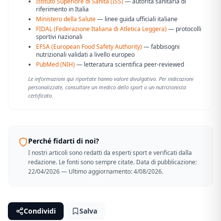
Istituto Superiore di Sanità (ISS)
— autorità sanitaria di
riferimento in Italia
Ministero della Salute
— linee guida ufficiali italiane
FIDAL (Federazione Italiana di Atletica Leggera)
— protocolli
sportivi nazionali
EFSA (European Food Safety Authority)
— fabbisogni
nutrizionali validati a livello europeo
PubMed (NIH)
— letteratura scientifica peer-reviewed
Le informazioni qui riportate hanno valore divulgativo. Per indicazioni
personalizzate, consultare un medico dello sport o un nutrizionista
certificato.
Perché fidarti di noi?
I nostri articoli sono redatti da esperti sport e verificati dalla
redazione. Le fonti sono sempre citate. Data di pubblicazione:
22/04/2026 — Ultimo aggiornamento: 4/08/2026.
Condividi
Salva