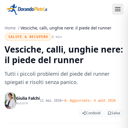
Home
/
Vesciche, calli, unghie nere: il piede del runner
SALUTE & RECUPERO
4 min
Vesciche, calli, unghie nere:
il piede del runner
Tutti i piccoli problemi del piede del runner
spiegati e risolti senza panico.
Giulia Falchi
11 mai 2026
•
Aggiornato:
4 août 2026
Autore
Condividi
Salva