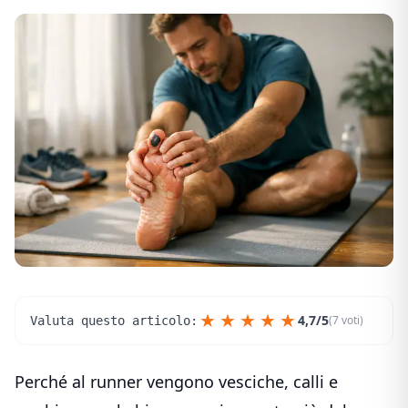
★
★
★
★
★
4,7/5
(7 voti)
Valuta questo articolo:
Perché al runner vengono vesciche, calli e