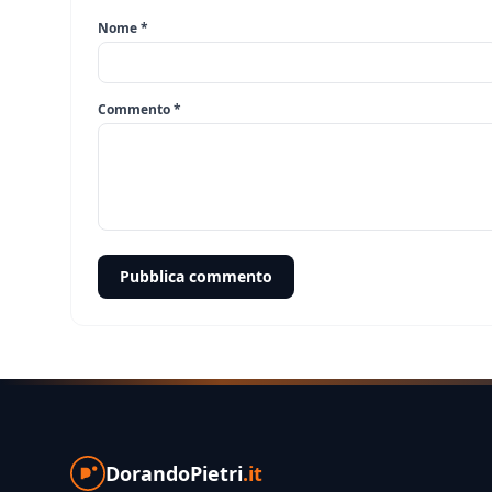
Nome *
Commento *
Pubblica commento
DorandoPietri
.it