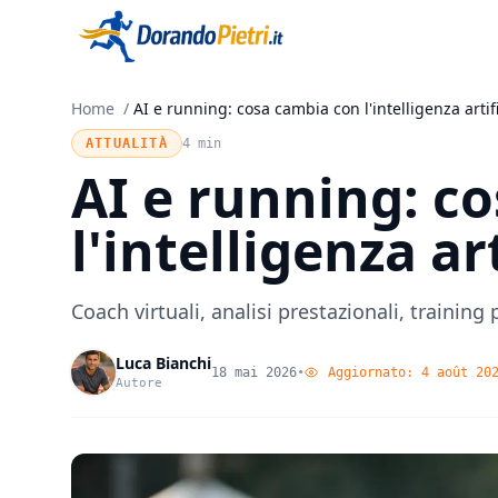
Home
/
AI e running: cosa cambia con l'intelligenza artifi
ATTUALITÀ
4 min
AI e running: c
l'intelligenza ar
Coach virtuali, analisi prestazionali, training
Luca Bianchi
18 mai 2026
•
Aggiornato:
4 août 20
Autore