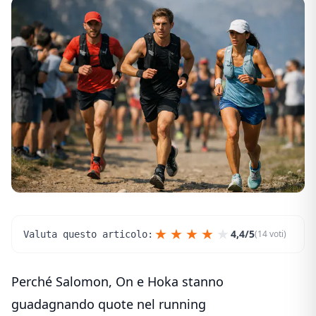
★
★
★
★
★
4,4/5
(14 voti)
Valuta questo articolo:
Perché Salomon, On e Hoka stanno
guadagnando quote nel running