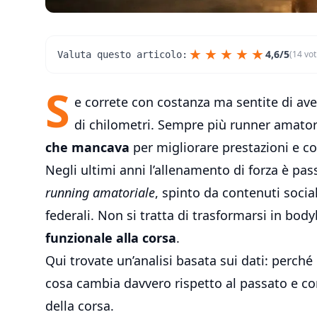
★
★
★
★
★
4,6/5
(14 vot
Valuta questo articolo:
S
e correte con costanza ma sentite di av
di chilometri. Sempre più runner amato
che mancava
per migliorare prestazioni e co
Negli ultimi anni l’allenamento di forza è pa
running amatoriale
, spinto da contenuti social,
federali. Non si tratta di trasformarsi in bod
funzionale alla corsa
.
Qui trovate un’analisi basata sui dati: perc
cosa cambia davvero rispetto al passato e c
della corsa.