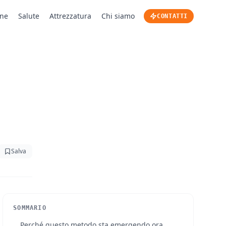
one
Salute
Attrezzatura
Chi siamo
CONTATTI
Salva
SOMMARIO
Perché questo metodo sta emergendo ora