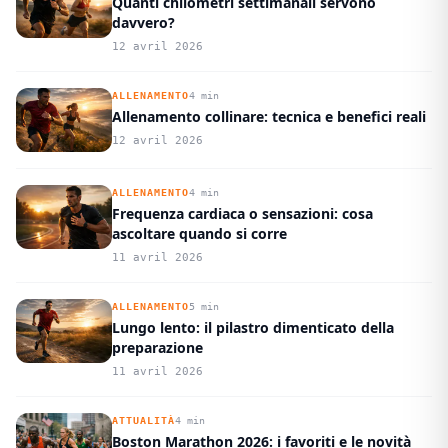
Quanti chilometri settimanali servono
davvero?
12 avril 2026
ALLENAMENTO
4 min
Allenamento collinare: tecnica e benefici reali
12 avril 2026
ALLENAMENTO
4 min
Frequenza cardiaca o sensazioni: cosa
ascoltare quando si corre
11 avril 2026
ALLENAMENTO
5 min
Lungo lento: il pilastro dimenticato della
preparazione
11 avril 2026
ATTUALITÀ
4 min
Boston Marathon 2026: i favoriti e le novità