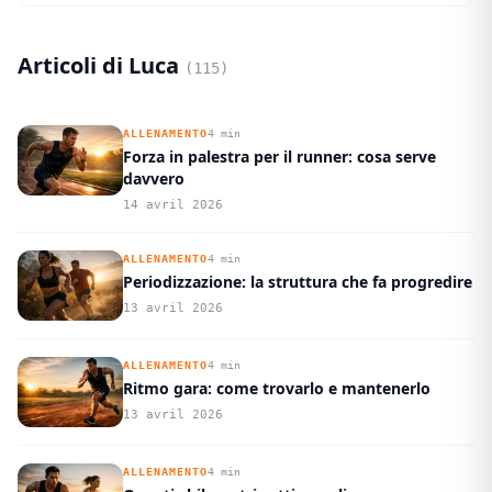
Articoli di Luca
(115)
ALLENAMENTO
4 min
Forza in palestra per il runner: cosa serve
davvero
14 avril 2026
ALLENAMENTO
4 min
Periodizzazione: la struttura che fa progredire
13 avril 2026
ALLENAMENTO
4 min
Ritmo gara: come trovarlo e mantenerlo
13 avril 2026
ALLENAMENTO
4 min