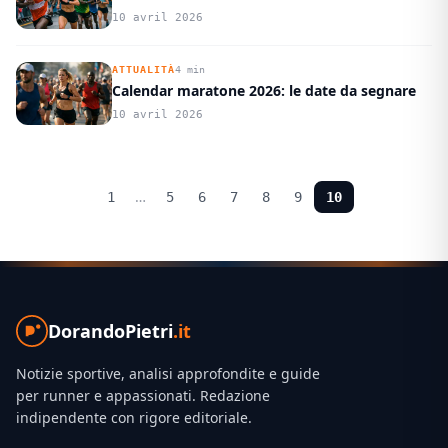
10 avril 2026
ATTUALITÀ
4 min
Calendar maratone 2026: le date da segnare
10 avril 2026
…
1
5
6
7
8
9
10
DorandoPietri
.it
Notizie sportive, analisi approfondite e guide
per runner e appassionati. Redazione
indipendente con rigore editoriale.