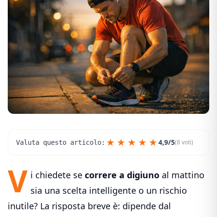
★
★
★
★
★
4,9/5
(8 voti)
Valuta questo articolo:
V
i chiedete se
correre a digiuno
al mattino
sia una scelta intelligente o un rischio
inutile? La risposta breve è: dipende dal