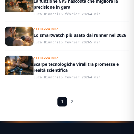
La funzione GPS nascosta che migliora la
precisione in gara
Luca Bianchi
15 février 2026
4 min
ATTREZZATURA
Lo smartwatch più usato dai runner nel 2026
Luca Bianchi
15 février 2026
5 min
ATTREZZATURA
Scarpe tecnologiche virali tra promesse e
realtà scientifica
Luca Bianchi
15 février 2026
4 min
1
2