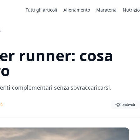
Tutti gli articoli
Allenamento
Maratona
Nutrizi
o
per runner: cosa
ro
menti complementari senza sovraccaricarsi.
Condividi
26