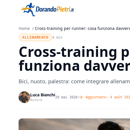
Home
/
Cross-training per runner: cosa funziona davver
ALLENAMENTO
4 min
Cross-training 
funziona davve
Bici, nuoto, palestra: come integrare allena
Luca Bianchi
20 mai 2026
•
Aggiornato:
4 août 20
Autore