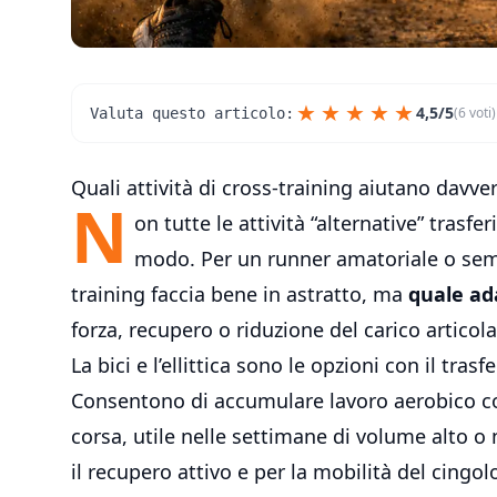
★
★
★
★
★
4,5/5
(6 voti)
Valuta questo articolo:
Quali attività di cross-training aiutano davv
N
on tutte le attività “alternative” trasfe
modo. Per un runner amatoriale o semi
training faccia bene in astratto, ma
quale a
forza, recupero o riduzione del carico articola
La bici e l’ellittica sono le opzioni con il tra
Consentono di accumulare lavoro aerobico co
corsa, utile nelle settimane di volume alto o n
il
recupero attivo
e per la mobilità del cingol