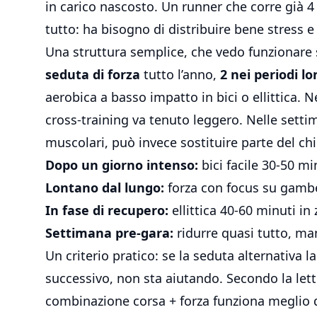
in carico nascosto. Un
runner che
corre già 4
tutto: ha bisogno di distribuire bene stress e
Una struttura semplice, che vedo funzionare
seduta di forza
tutto l’anno,
2 nei periodi lo
aerobica a basso impatto in bici o ellittica. 
cross-training va tenuto leggero. Nelle settim
muscolari, può invece sostituire parte del ch
Dopo un giorno intenso:
bici facile 30-50 m
Lontano dal lungo:
forza con focus su gambe
In fase di recupero:
ellittica 40-60 minuti in
Settimana pre-gara:
ridurre quasi tutto, ma
Un criterio pratico: se la seduta alternativa l
successivo, non sta aiutando. Secondo la lett
combinazione corsa + forza funziona meglio q