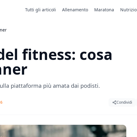
Tutti gli articoli
Allenamento
Maratona
Nutrizi
nner
 del fitness: cosa
nner
ulla piattaforma più amata dai podisti.
Condividi
26