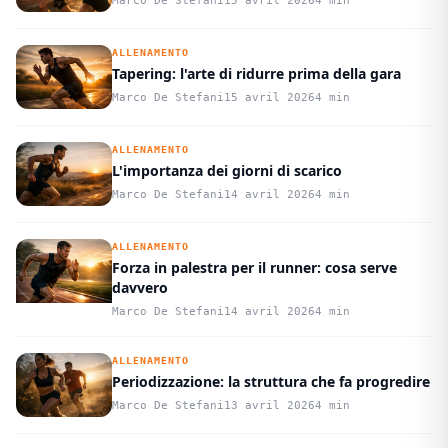
Marco De Stefani
15 avril 2026
4 min
ALLENAMENTO
Tapering: l'arte di ridurre prima della gara
Marco De Stefani
15 avril 2026
4 min
ALLENAMENTO
L'importanza dei giorni di scarico
Marco De Stefani
14 avril 2026
4 min
ALLENAMENTO
Forza in palestra per il runner: cosa serve
davvero
Marco De Stefani
14 avril 2026
4 min
ALLENAMENTO
Periodizzazione: la struttura che fa progredire
Marco De Stefani
13 avril 2026
4 min