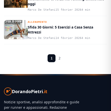
oggi
Marco De Stefani
15 février 2026
4 min
ALLENAMENTO
Sfida 30 Giorni: 5 Esercizi a Casa Senza
Attrezzi
Marco De Stefani
14 février 2026
4 min
1
2
DorandoPietri
.it
Notizie sportive, analisi approfondite e guide
per runner e appassionati. Redazione