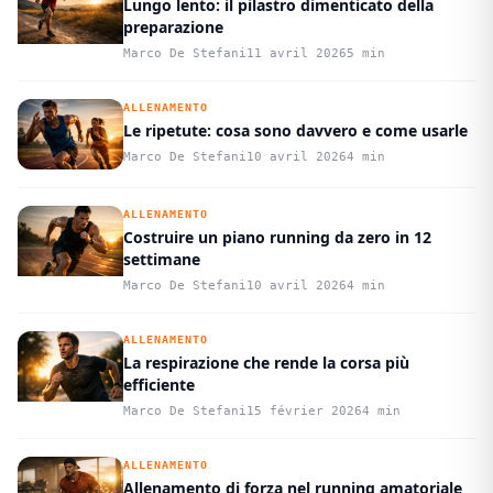
Lungo lento: il pilastro dimenticato della
preparazione
Marco De Stefani
11 avril 2026
5 min
ALLENAMENTO
Le ripetute: cosa sono davvero e come usarle
Marco De Stefani
10 avril 2026
4 min
ALLENAMENTO
Costruire un piano running da zero in 12
settimane
Marco De Stefani
10 avril 2026
4 min
ALLENAMENTO
La respirazione che rende la corsa più
efficiente
Marco De Stefani
15 février 2026
4 min
ALLENAMENTO
Allenamento di forza nel running amatoriale