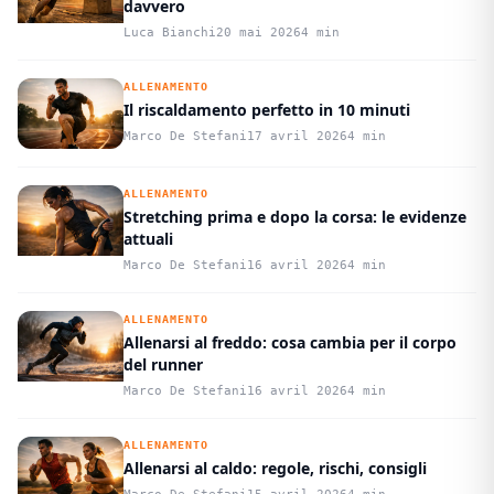
davvero
Luca Bianchi
20 mai 2026
4 min
ALLENAMENTO
Il riscaldamento perfetto in 10 minuti
Marco De Stefani
17 avril 2026
4 min
ALLENAMENTO
Stretching prima e dopo la corsa: le evidenze
attuali
Marco De Stefani
16 avril 2026
4 min
ALLENAMENTO
Allenarsi al freddo: cosa cambia per il corpo
del runner
Marco De Stefani
16 avril 2026
4 min
ALLENAMENTO
Allenarsi al caldo: regole, rischi, consigli