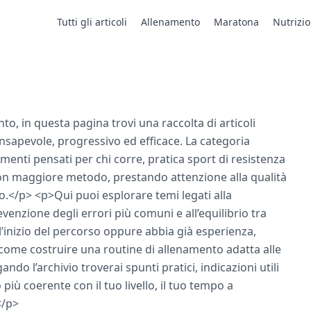
Tutti gli articoli
Allenamento
Maratona
Nutrizi
nto, in questa pagina trovi una raccolta di articoli
nsapevole, progressivo ed efficace. La categoria
enti pensati per chi corre, pratica sport di resistenza
con maggiore metodo, prestando attenzione alla qualità
rzo.</p> <p>Qui puoi esplorare temi legati alla
enzione degli errori più comuni e all’equilibrio tra
ll’inizio del percorso oppure abbia già esperienza,
come costruire una routine di allenamento adatta alle
do l’archivio troverai spunti pratici, indicazioni utili
iù coerente con il tuo livello, il tuo tempo a
</p>