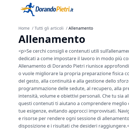
Home
/
Tutti gli articoli
/
Allenamento
Allenamento
<p>Se cerchi consigli e contenuti utili sull’allename
dedicati a come impostare il lavoro in modo più co
Allenamento di Dorando Pietri riunisce approfondim
o vuole migliorare la propria preparazione fisica 
del gesto, alla continuità e alla gestione dello sfo
programmazione delle sedute, al recupero, alla prev
intensità, volume e obiettivi personali. Che tu sia a
questi contenuti ti aiutano a comprendere meglio 
tue esigenze, evitando approcci improvvisati. Navigan
e risorse per rendere ogni sessione di allenamento p
disposizione e i risultati che desideri raggiungere.