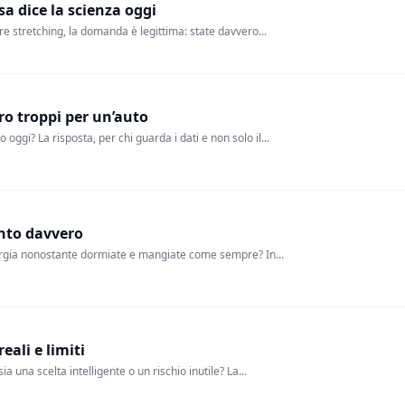
sa dice la scienza oggi
re stretching, la domanda è legittima: state davvero...
o troppi per un’auto
ggi? La risposta, per chi guarda i dati e non solo il...
ento davvero
energia nonostante dormiate e mangiate come sempre? In...
eali e limiti
a una scelta intelligente o un rischio inutile? La...