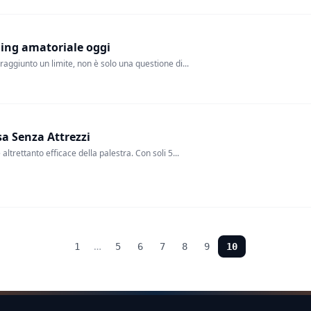
ning amatoriale oggi
aggiunto un limite, non è solo una questione di...
asa Senza Attrezzi
altrettanto efficace della palestra. Con soli 5...
…
1
5
6
7
8
9
10