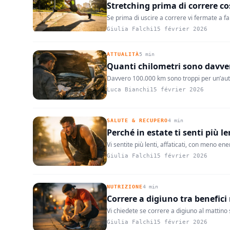
Stretching prima di correre co
Se prima di uscire a correre vi fermate a fa
Giulia Falchi
15 février 2026
ATTUALITÀ
5 min
Quanti chilometri sono davver
Davvero 100.000 km sono troppi per un’auto o
Luca Bianchi
15 février 2026
SALUTE & RECUPERO
4 min
Perché in estate ti senti più l
Vi sentite più lenti, affaticati, con meno 
Giulia Falchi
15 février 2026
NUTRIZIONE
4 min
Correre a digiuno tra benefici r
Vi chiedete se correre a digiuno al mattino si
Giulia Falchi
15 février 2026